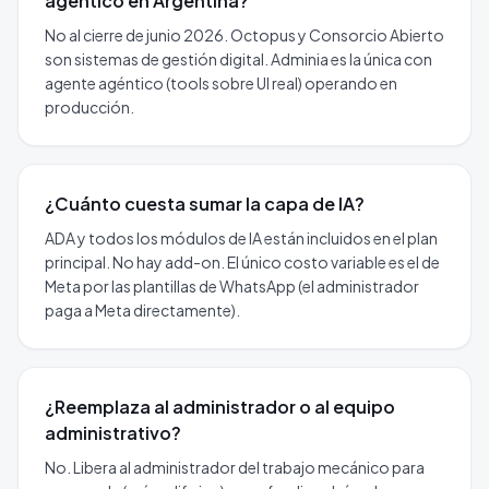
agéntico en Argentina?
No al cierre de junio 2026. Octopus y Consorcio Abierto
son sistemas de gestión digital. Adminia es la única con
agente agéntico (tools sobre UI real) operando en
producción.
¿Cuánto cuesta sumar la capa de IA?
ADA y todos los módulos de IA están incluidos en el plan
principal. No hay add-on. El único costo variable es el de
Meta por las plantillas de WhatsApp (el administrador
paga a Meta directamente).
¿Reemplaza al administrador o al equipo
administrativo?
No. Libera al administrador del trabajo mecánico para