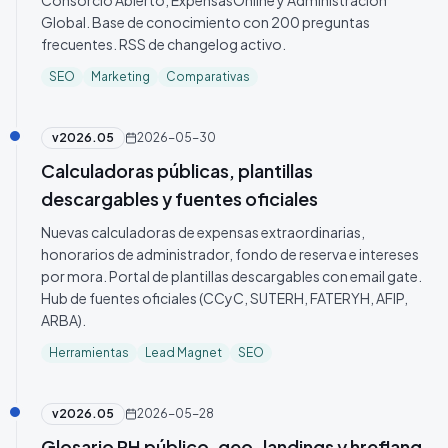
Consorcio Abierto, ExpensasOnline y Administración
Global. Base de conocimiento con 200 preguntas
frecuentes. RSS de changelog activo.
SEO
Marketing
Comparativas
v
2026.05
2026-05-30
Calculadoras públicas, plantillas
descargables y fuentes oficiales
Nuevas calculadoras de expensas extraordinarias,
honorarios de administrador, fondo de reserva e intereses
por mora. Portal de plantillas descargables con email gate.
Hub de fuentes oficiales (CCyC, SUTERH, FATERYH, AFIP,
ARBA).
Herramientas
Lead Magnet
SEO
v
2026.05
2026-05-28
Glosario PH público, geo-landings y hreflang