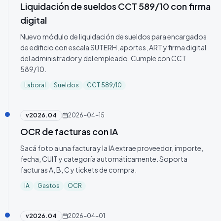
Liquidación de sueldos CCT 589/10 con firma
digital
Nuevo módulo de liquidación de sueldos para encargados
de edificio con escala SUTERH, aportes, ART y firma digital
del administrador y del empleado. Cumple con CCT
589/10.
Laboral
Sueldos
CCT 589/10
v
2026.04
2026-04-15
OCR de facturas con IA
Sacá foto a una factura y la IA extrae proveedor, importe,
fecha, CUIT y categoría automáticamente. Soporta
facturas A, B, C y tickets de compra.
IA
Gastos
OCR
v
2026.04
2026-04-01