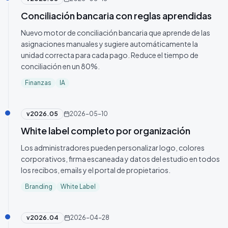
Conciliación bancaria con reglas aprendidas
Nuevo motor de conciliación bancaria que aprende de las
asignaciones manuales y sugiere automáticamente la
unidad correcta para cada pago. Reduce el tiempo de
conciliación en un 80%.
Finanzas
IA
v
2026.05
2026-05-10
White label completo por organización
Los administradores pueden personalizar logo, colores
corporativos, firma escaneada y datos del estudio en todos
los recibos, emails y el portal de propietarios.
Branding
White Label
v
2026.04
2026-04-28