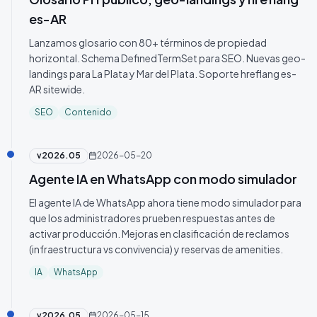
es-AR
Lanzamos glosario con 80+ términos de propiedad
horizontal. Schema DefinedTermSet para SEO. Nuevas geo-
landings para La Plata y Mar del Plata. Soporte hreflang es-
AR sitewide.
SEO
Contenido
v
2026.05
2026-05-20
Agente IA en WhatsApp con modo simulador
El agente IA de WhatsApp ahora tiene modo simulador para
que los administradores prueben respuestas antes de
activar producción. Mejoras en clasificación de reclamos
(infraestructura vs convivencia) y reservas de amenities.
IA
WhatsApp
v
2026.05
2026-05-15