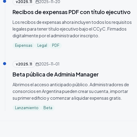
v
2025.11
2025-11-20
Recibos de expensas PDF con título ejecutivo
Los recibos de expensas ahora incluyen todos los requisitos
legales para tener título ejecutivo bajo el CCyC. Firmados
digitalmente por el administrador inscripto.
Expensas
Legal
PDF
v
2025.11
2025-11-01
Beta pública de Adminia Manager
Abrimos el acceso anticipado público. Administradores de
consorcios en Argentina pueden crear su cuenta, importar
su primer edificio y comenzar a liquidar expensas gratis.
Lanzamiento
Beta