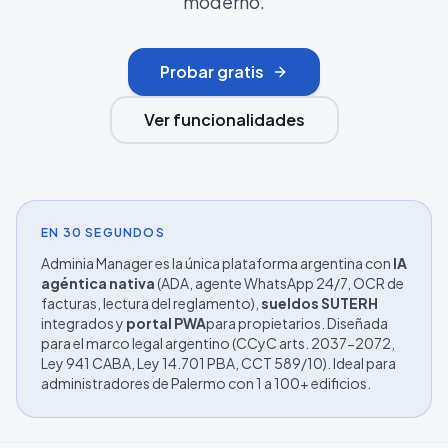
moderno.
Probar gratis
Ver funcionalidades
EN 30 SEGUNDOS
Adminia Manager es la única plataforma argentina con
IA
agéntica nativa
(ADA, agente WhatsApp 24/7, OCR de
facturas, lectura del reglamento),
sueldos SUTERH
integrados y
portal PWA
para propietarios. Diseñada
para el marco legal argentino (CCyC arts. 2037-2072,
Ley 941 CABA, Ley 14.701 PBA, CCT 589/10). Ideal para
administradores de
Palermo
con 1 a 100+ edificios.