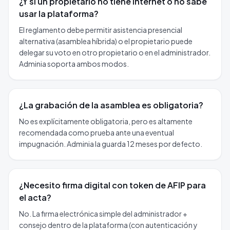
¿Y si un propietario no tiene internet o no sabe
usar la plataforma?
El reglamento debe permitir asistencia presencial
alternativa (asamblea híbrida) o el propietario puede
delegar su voto en otro propietario o en el administrador.
Adminia soporta ambos modos.
¿La grabación de la asamblea es obligatoria?
No es explícitamente obligatoria, pero es altamente
recomendada como prueba ante una eventual
impugnación. Adminia la guarda 12 meses por defecto.
¿Necesito firma digital con token de AFIP para
el acta?
No. La firma electrónica simple del administrador +
consejo dentro de la plataforma (con autenticación y