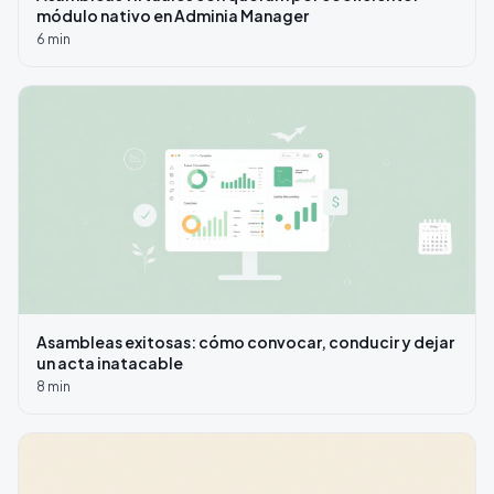
módulo nativo en Adminia Manager
6
min
Asambleas exitosas: cómo convocar, conducir y dejar
un acta inatacable
8
min