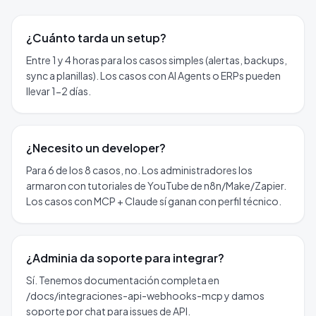
¿Cuánto tarda un setup?
Entre 1 y 4 horas para los casos simples (alertas, backups,
sync a planillas). Los casos con AI Agents o ERPs pueden
llevar 1-2 días.
¿Necesito un developer?
Para 6 de los 8 casos, no. Los administradores los
armaron con tutoriales de YouTube de n8n/Make/Zapier.
Los casos con MCP + Claude sí ganan con perfil técnico.
¿Adminia da soporte para integrar?
Sí. Tenemos documentación completa en
/docs/integraciones-api-webhooks-mcp y damos
soporte por chat para issues de API.