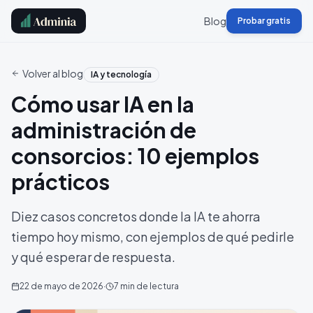
Blog
Probar gratis
Volver al blog
IA y tecnología
Cómo usar IA en la
administración de
consorcios: 10 ejemplos
prácticos
Diez casos concretos donde la IA te ahorra
tiempo hoy mismo, con ejemplos de qué pedirle
y qué esperar de respuesta.
22 de mayo de 2026
·
7
min de lectura