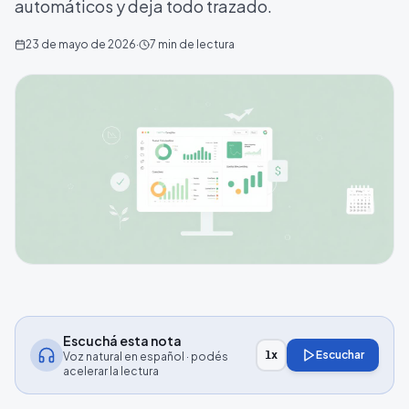
automáticos y deja todo trazado.
23 de mayo de 2026
·
7
min de lectura
Escuchá esta nota
Escuchar
1
x
Voz natural en español · podés
acelerar la lectura