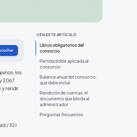
EN ESTE ARTÍCULO
Libros obligatorios del
scuchar
consorcio
Partida doble aplicada al
consorcio
jenos, los
Balance anual del consorcio:
 y 2067
qué debe incluir
 y rendir
Rendición de cuentas: el
documento que blinda al
administrador
Preguntas frecuentes
ad / IGJ