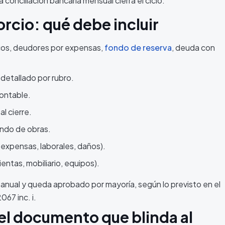
onciliación bancaria mensual cierra el ciclo.
rcio: qué debe incluir
ncos, deudores por expensas,
fondo de reserva
, deuda con
 detallado por rubro.
contable.
l cierre.
ondo de obras.
 expensas, laborales, daños).
entas, mobiliario, equipos).
a anual y queda aprobado por mayoría, según lo previsto en el
067 inc. i.
el documento que blinda al