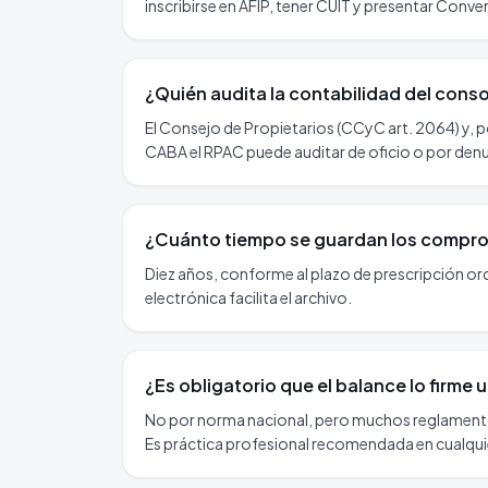
inscribirse en AFIP, tener CUIT y presentar Conve
¿Quién audita la contabilidad del cons
El Consejo de Propietarios (CCyC art. 2064) y,
CABA el RPAC puede auditar de oficio o por denu
¿Cuánto tiempo se guardan los compr
Diez años, conforme al plazo de prescripción ordi
electrónica facilita el archivo.
¿Es obligatorio que el balance lo firme
No por norma nacional, pero muchos reglamento
Es práctica profesional recomendada en cualqui