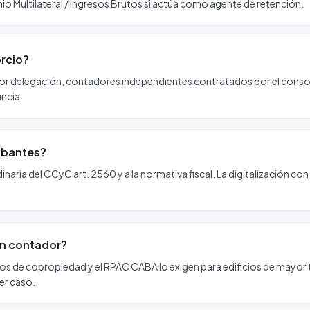
nio Multilateral / Ingresos Brutos si actúa como agente de retención.
orcio?
 por delegación, contadores independientes contratados por el conso
ncia.
obantes?
naria del CCyC art. 2560 y a la normativa fiscal. La digitalización con
 un contador?
s de copropiedad y el RPAC CABA lo exigen para edificios de mayor
er caso.