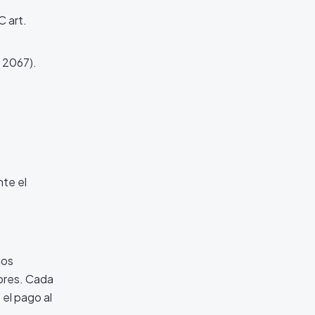
C art.
 2067).
nte el
los
ores. Cada
el pago al