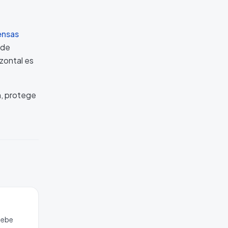
ensas
 de
zontal es
n, protege
 debe