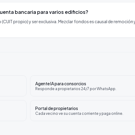
uenta bancaria para varios edificios?
(CUIT propio) y ser exclusiva. Mezclar fondos es causal de remoción 
Agente IA para consorcios
Responde a propietarios 24/7 por WhatsApp.
Portal de propietarios
Cada vecino ve su cuenta corriente y paga online.