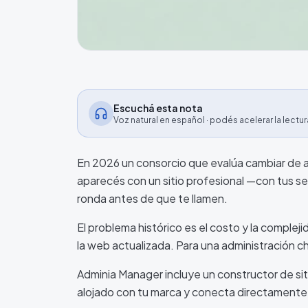
Escuchá esta nota
Voz natural en español · podés acelerar la lectur
En 2026 un consorcio que evalúa cambiar de ad
aparecés con un sitio profesional —con tus ser
ronda antes de que te llamen.
El problema histórico es el costo y la complej
la web actualizada. Para una administración c
Adminia Manager incluye un constructor de sit
alojado con tu marca y conecta directamente