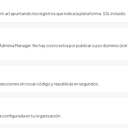
m.ar) apuntando los registros que indica la plataforma. SSL incluido.
 Adminia Manager. No hay costo extra por publicar o por dominio (sí e
 y secciones sin tocar código y republicás en segundos.
a configurada en tu organización.