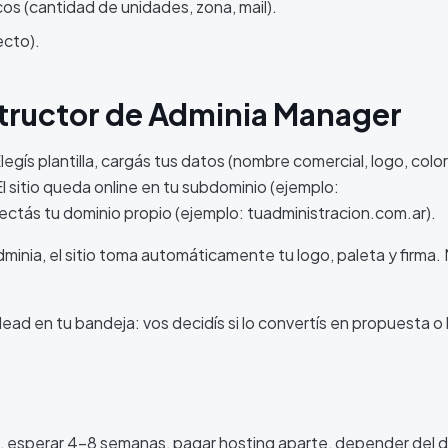
os (cantidad de unidades, zona, mail).
ecto).
tructor de Adminia Manager
Elegís plantilla, cargás tus datos (nombre comercial, logo, colo
 El sitio queda online en tu subdominio (ejemplo:
ctás tu dominio propio (ejemplo: tuadministracion.com.ar).
inia, el sitio toma automáticamente tu logo, paleta y firma.
ad en tu bandeja: vos decidís si lo convertís en propuesta o 
 esperar 4-8 semanas, pagar hosting aparte, depender del 