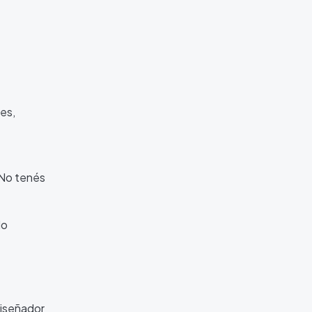
res,
 No tenés
lo
diseñador