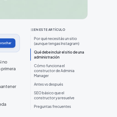
EN ESTE ARTÍCULO
Por qué necesitás un sitio
scuchar
(aunque tengas Instagram)
Qué debe incluir el sitio de una
administración
i no
Cómo funciona el
a primera
constructor de Adminia
Manager
Antes vs después
 mantener
SEO básico que el
constructor ya resuelve
ueda
Preguntas frecuentes