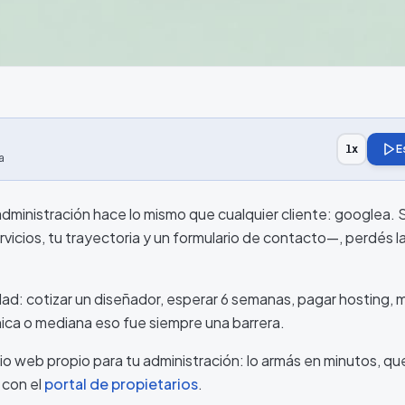
E
1
x
a
ministración hace lo mismo que cualquier cliente: googlea. S
vicios, tu trayectoria y un formulario de contacto—, perdés l
idad: cotizar un diseñador, esperar 6 semanas, pagar hosting,
hica o mediana eso fue siempre una barrera.
io web propio para tu administración: lo armás en minutos, q
 con el
portal de propietarios
.