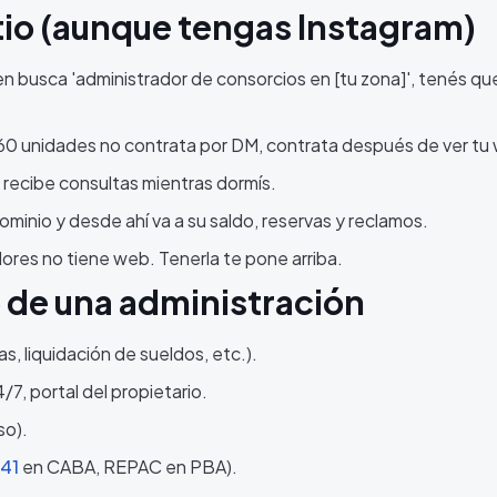
itio (aunque tengas Instagram)
 busca 'administrador de consorcios en [tu zona]', tenés qu
e 60 unidades no contrata por DM, contrata después de ver tu
 recibe consultas mientras dormís.
dominio y desde ahí va a su saldo, reservas y reclamos.
ores no tiene web. Tenerla te pone arriba.
io de una administración
s, liquidación de sueldos, etc.).
7, portal del propietario.
so).
941
en CABA, REPAC en PBA).