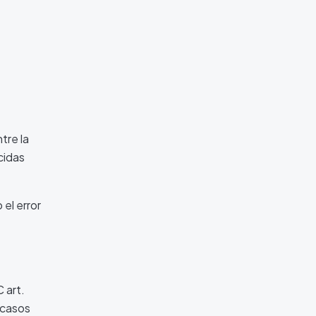
tre la
cidas
 el error
 art.
n casos