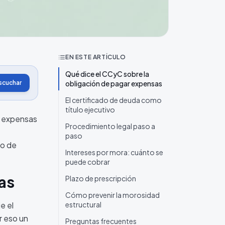
EN ESTE ARTÍCULO
Qué dice el CCyC sobre la
scuchar
obligación de pagar expensas
El certificado de deuda como
título ejecutivo
s expensas
Procedimiento legal paso a
paso
io de
Intereses por mora: cuánto se
puede cobrar
as
Plazo de prescripción
Cómo prevenir la morosidad
e el
estructural
r eso un
Preguntas frecuentes