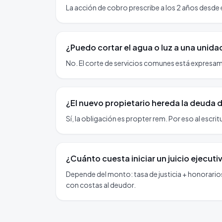
La acción de cobro prescribe a los 2 años desde 
¿Puedo cortar el agua o luz a una unid
No. El corte de servicios comunes está expresamen
¿El nuevo propietario hereda la deuda
Sí, la obligación es propter rem. Por eso al escri
¿Cuánto cuesta iniciar un juicio ejecut
Depende del monto: tasa de justicia + honorario
con costas al deudor.