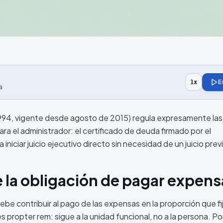
E
1
x
a
6.994, vigente desde agosto de 2015) regula expresamente la
ara el administrador: el certificado de deuda firmado por el
a iniciar juicio ejecutivo directo sin necesidad de un juicio prev
 la obligación de pagar expens
be contribuir al pago de las expensas en la proporción que fij
es propter rem: sigue a la unidad funcional, no a la persona. Po