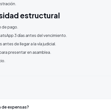
stración.
idad estructural
ón de pago.
atsApp 3 días antes del vencimiento.
antes de llegar a la vía judicial.
 para presentar en asamblea.
cio.
a de expensas?