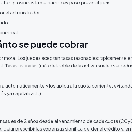
has provincias la mediación es paso previo al juicio.
or el administrador.
rado.
uncional.
ánto se puede cobrar
por mora. Los jueces aceptan tasas razonables: típicamente en
l. Tasas usurarias (más del doble de la activa) suelen ser redu
ra automáticamente y los aplica a la cuota corriente, evitando
és ya capitalizado).
ensas es de 2 años desde el vencimiento de cada cuota (CCyC
 dejar prescribir las expensas significa perder el crédito y, e