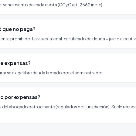
el vencimiento de cada cuota (CCyC art. 2562 inc. c).
ad que no paga?
te prohibido. La vía es la legal: certificado de deuda + juicio ejecuti
 de expensas?
turar se exige libre deuda firmado por el administrador.
ivo por expensas?
s del abogado patrocinante (regulados por jurisdicción). Suele recup