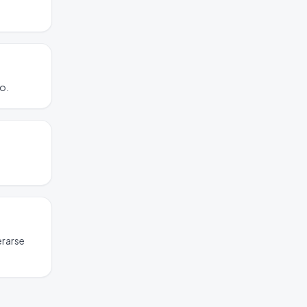
vo.
erarse