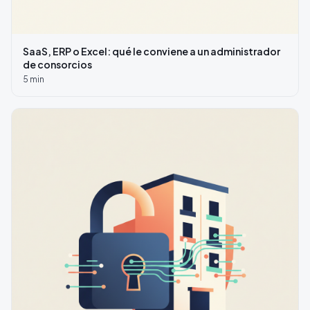
SaaS, ERP o Excel: qué le conviene a un administrador
de consorcios
5
min