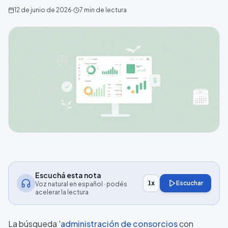
12 de junio de 2026
·
7
min de lectura
Escuchá esta nota
Escuchar
1
x
Voz natural en español · podés
acelerar la lectura
La búsqueda '
administración de consorcios
con