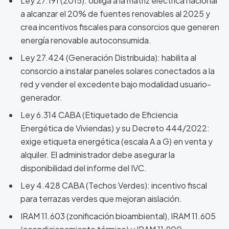
Ley 27.191 (2015): obliga a la matriz eléctrica nacional
a alcanzar el 20% de fuentes renovables al 2025 y
crea incentivos fiscales para consorcios que generen
energía renovable autoconsumida.
Ley 27.424 (Generación Distribuida): habilita al
consorcio a instalar paneles solares conectados a la
red y vender el excedente bajo modalidad usuario-
generador.
Ley 6.314 CABA (Etiquetado de Eficiencia
Energética de Viviendas) y su Decreto 444/2022:
exige etiqueta energética (escala A a G) en venta y
alquiler. El administrador debe asegurar la
disponibilidad del informe del IVC.
Ley 4.428 CABA (Techos Verdes): incentivo fiscal
para terrazas verdes que mejoran aislación.
IRAM 11.603 (zonificación bioambiental), IRAM 11.605