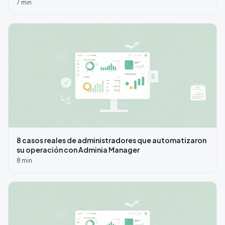
7
min
8 casos reales de administradores que automatizaron
su operación con Adminia Manager
8
min