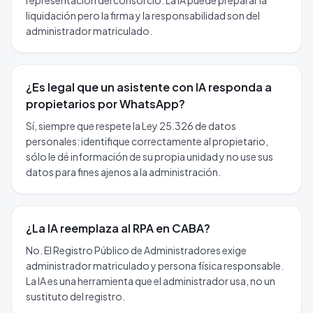
representación del consorcio. La IA puede preparar la
liquidación pero la firma y la responsabilidad son del
administrador matriculado.
¿Es legal que un asistente con IA responda a
propietarios por WhatsApp?
Sí, siempre que respete la Ley 25.326 de datos
personales: identifique correctamente al propietario,
sólo le dé información de su propia unidad y no use sus
datos para fines ajenos a la administración.
¿La IA reemplaza al RPA en CABA?
No. El Registro Público de Administradores exige
administrador matriculado y persona física responsable.
La IA es una herramienta que el administrador usa, no un
sustituto del registro.