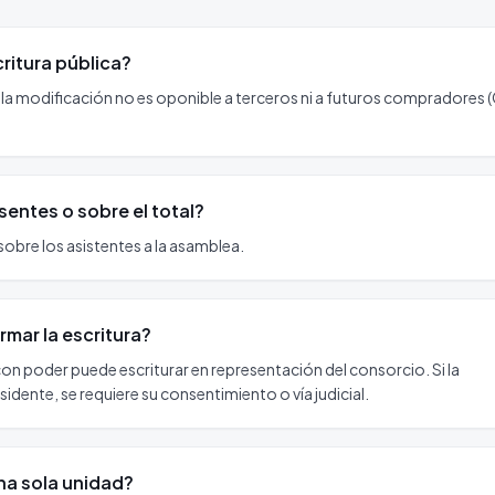
ritura pública?
al la modificación no es oponible a terceros ni a futuros compradores
entes o sobre el total?
sobre los asistentes a la asamblea.
rmar la escritura?
con poder puede escriturar en representación del consorcio. Si la
idente, se requiere su consentimiento o vía judicial.
na sola unidad?