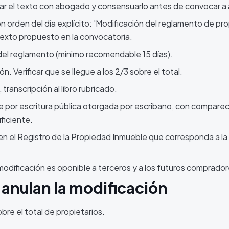
ar el texto con abogado y consensuarlo antes de convocar a
n orden del día explícito: 'Modificación del reglamento de pr
l texto propuesto en la convocatoria.
 del reglamento (mínimo recomendable 15 días).
 Verificar que se llegue a los 2/3 sobre el total.
ranscripción al libro rubricado.
se por escritura pública otorgada por escribano, con compare
ficiente.
n en el Registro de la Propiedad Inmueble que corresponda a la
la modificación es oponible a terceros y a los futuros comprador
 anulan la modificación
bre el total de propietarios.
.