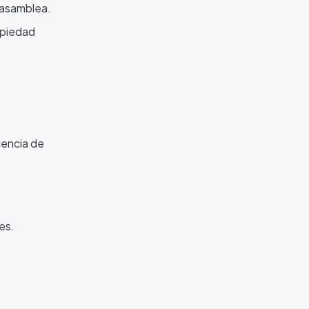
 asamblea.
opiedad
cencia de
es.