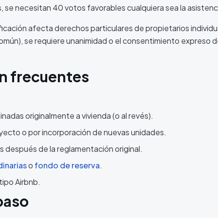
es, se necesitan 40 votos favorables cualquiera sea la asistenc
ificación afecta derechos particulares de propietarios individu
común), se requiere unanimidad o el consentimiento expreso d
n frecuentes
inadas originalmente a vivienda (o al revés).
oyecto o por incorporación de nuevas unidades.
 después de la reglamentación original.
inarias
o
fondo de reserva
.
tipo Airbnb.
paso