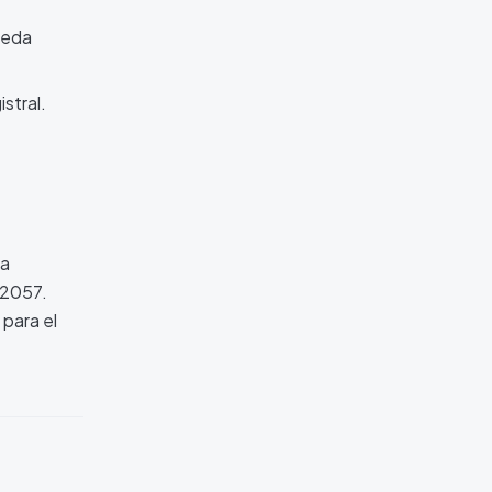
ueda
stral.
la
 2057.
 para el