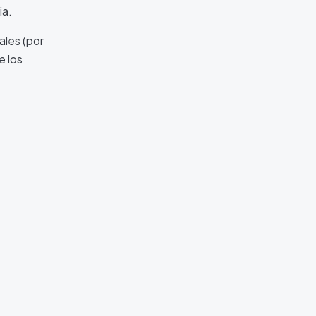
ia.
ales (por
e los