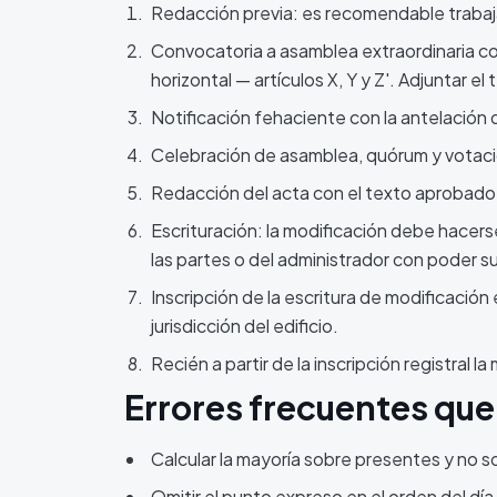
Redacción previa: es recomendable trabaj
Convocatoria a asamblea extraordinaria co
horizontal — artículos X, Y y Z'. Adjuntar e
Notificación fehaciente con la antelación
Celebración de asamblea, quórum y votación.
Redacción del acta con el texto aprobado, t
Escrituración: la modificación debe hacer
las partes o del administrador con poder su
Inscripción de la escritura de modificació
jurisdicción del edificio.
Recién a partir de la inscripción registral 
Errores frecuentes que
Calcular la mayoría sobre presentes y no so
Omitir el punto expreso en el orden del día