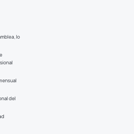
amblea, lo
de
sional
mensual
onal del
ad