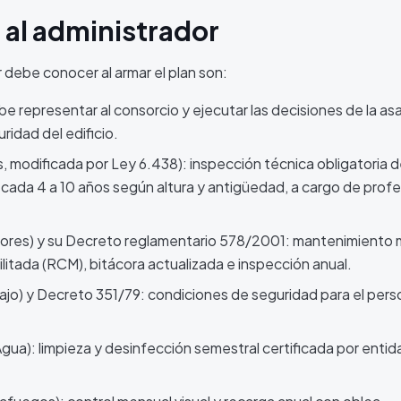
 al administrador
 debe conocer al armar el plan son:
be representar al consorcio y ejecutar las decisiones de la as
ridad del edificio.
modificada por Ley 6.438): inspección técnica obligatoria 
cada 4 a 10 años según altura y antigüedad, a cargo de profe
res) y su Decreto reglamentario 578/2001: mantenimiento 
itada (RCM), bitácora actualizada e inspección anual.
ajo) y Decreto 351/79: condiciones de seguridad para el pers
ua): limpieza y desinfección semestral certificada por entid