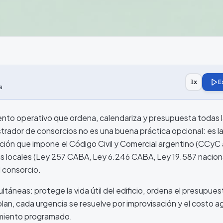
E
1
x
a
ento operativo que ordena, calendariza y presupuesta todas l
strador de consorcios no es una buena práctica opcional: es l
ción que impone el Código Civil y Comercial argentino (CCyC 
ivas locales (Ley 257 CABA, Ley 6.246 CABA, Ley 19.587 nacion
 consorcio.
táneas: protege la vida útil del edificio, ordena el presupues
 plan, cada urgencia se resuelve por improvisación y el costo 
imiento programado.