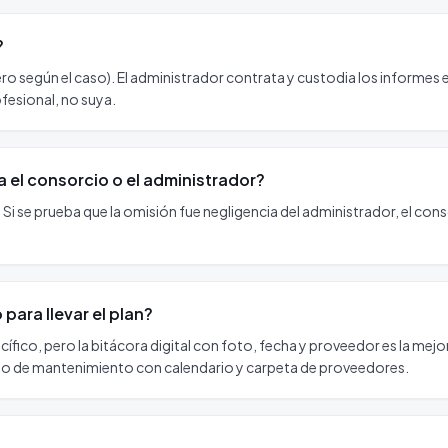
?
ro según el caso). El administrador contrata y custodia los informes e
rofesional, no suya.
 el consorcio o el administrador?
 Si se prueba que la omisión fue negligencia del administrador, el con
para llevar el plan?
ífico, pero la bitácora digital con foto, fecha y proveedor es la mej
lo de mantenimiento con calendario y carpeta de proveedores.