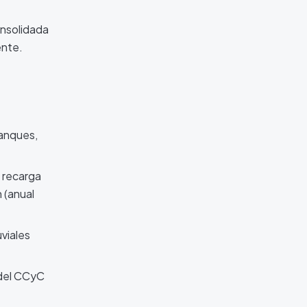
onsolidada
ente.
tanques,
 recarga
 (anual
viales
 del CCyC