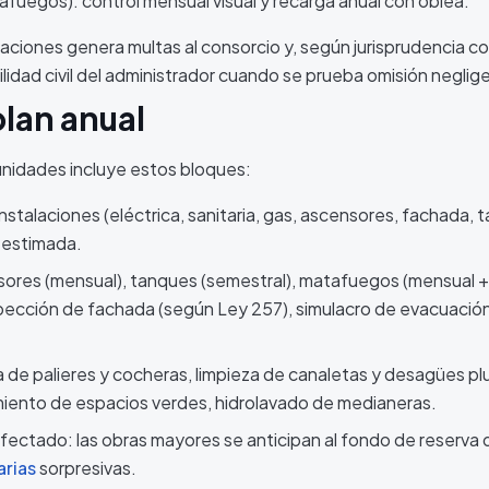
fuegos): control mensual visual y recarga anual con oblea.
gaciones genera multas al consorcio y, según jurisprudencia c
ilidad civil del administrador cuando se prueba omisión neglig
plan anual
 unidades incluye estos bloques:
instalaciones (eléctrica, sanitaria, gas, ascensores, fachada, 
 estimada.
sores (mensual), tanques (semestral), matafuegos (mensual +
nspección de fachada (según Ley 257), simulacro de evacuación
 de palieres y cocheras, limpieza de canaletas y desagües plu
miento de espacios verdes, hidrolavado de medianeras.
fectado: las obras mayores se anticipan al fondo de reserva
arias
sorpresivas.