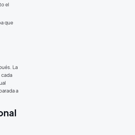
to el
eba que
a
pués. La
e cada
ual
eparada a
onal