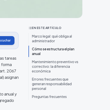
EN ESTE ARTÍCULO
Marco legal: qué obliga al
scuchar
administrador
Cómo se estructura el plan
anual
as tareas
Mantenimiento preventivo vs
a forma
correctivo: la diferencia
art. 2067
económica
al) asignan
Errores frecuentes que
generan responsabilidad
personal
to anual y
Preguntas frecuentes
agregado