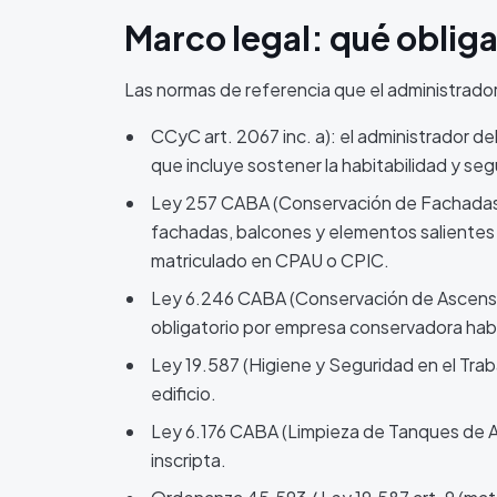
Marco legal: qué obliga
Las normas de referencia que el administrador
CCyC art. 2067 inc. a): el administrador de
que incluye sostener la habitabilidad y segu
Ley 257 CABA (Conservación de Fachadas, 
fachadas, balcones y elementos salientes 
matriculado en CPAU o CPIC.
Ley 6.246 CABA (Conservación de Ascenso
obligatorio por empresa conservadora habil
Ley 19.587 (Higiene y Seguridad en el Trab
edificio.
Ley 6.176 CABA (Limpieza de Tanques de Ag
inscripta.