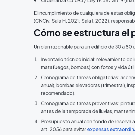
Ordenanza 45.593 / Ley 19.587 art. 9 (mata
El incumplimiento de cualquiera de estas obli
(CNCiv. Sala H, 2021; Sala I, 2022), responsab
Cómo se estructura el 
Un plan razonable para un edificio de 30 a 80
Inventario técnico inicial: relevamiento de 
matafuegos, bombas) con fotos y vida útil
Cronograma de tareas obligatorias: ascen
anual), bombas elevadoras (trimestral), i
recomendado).
Cronograma de tareas preventivas: pintura
antes de la temporada de lluvias, manteni
Presupuesto anual con fondo de reserva a
art. 2056 para evitar
expensas extraordin