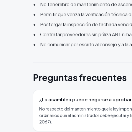
No tener libro de mantenimiento de ascens
Permitir que venza la verificación técnica
Postergar la inspección de fachada venci
Contratar proveedores sin póliza ART ni hab
No comunicar por escrito al consejo y a l
Preguntas frecuentes
¿La asamblea puede negarse a aprobar
No respecto del mantenimiento que la ley impo
ordinarios que el administrador debe ejecutar y
2067).