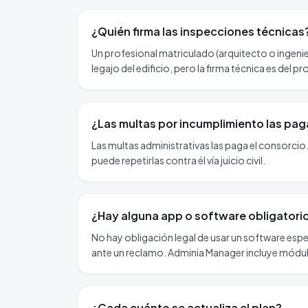
¿Quién firma las inspecciones técnicas
Un profesional matriculado (arquitecto o ingenie
legajo del edificio, pero la firma técnica es del p
¿Las multas por incumplimiento las paga
Las multas administrativas las paga el consorcio.
puede repetirlas contra él vía juicio civil.
¿Hay alguna app o software obligatorio 
No hay obligación legal de usar un software espec
ante un reclamo. Adminia Manager incluye módu
¿Cada cuánto se actualiza el plan?