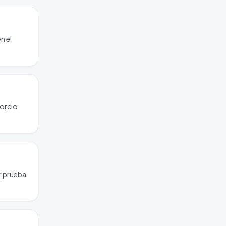
n el
sorcio
or prueba