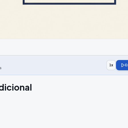
E
1
x
a
dicional