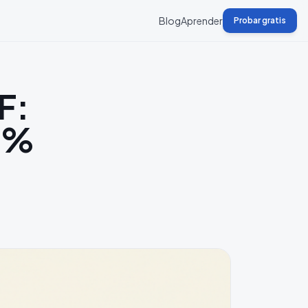
Blog
Aprender
Probar gratis
F:
30%