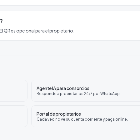
l?
El QR es opcional para el propietario.
Agente IA para consorcios
Responde a propietarios 24/7 por WhatsApp.
Portal de propietarios
Cada vecino ve su cuenta corriente y paga online.