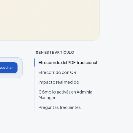
EN ESTE ARTÍCULO
El recorrido del PDF tradicional
scuchar
El recorrido con QR
Impacto real medido
Cómo lo activás en Adminia
Manager
Preguntas frecuentes