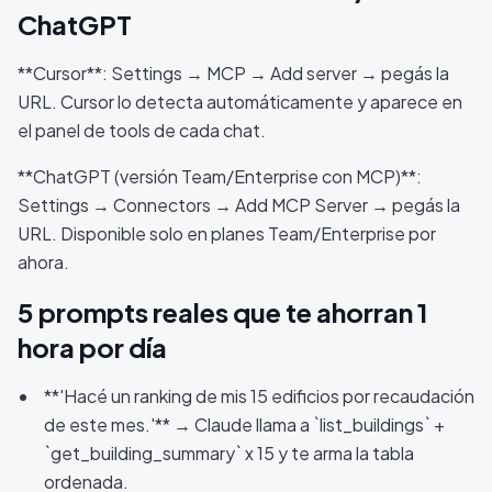
ChatGPT
**Cursor**: Settings → MCP → Add server → pegás la
URL. Cursor lo detecta automáticamente y aparece en
el panel de tools de cada chat.
**ChatGPT (versión Team/Enterprise con MCP)**:
Settings → Connectors → Add MCP Server → pegás la
URL. Disponible solo en planes Team/Enterprise por
ahora.
5 prompts reales que te ahorran 1
hora por día
**'Hacé un ranking de mis 15 edificios por recaudación
de este mes.'** → Claude llama a `list_buildings` +
`get_building_summary` x 15 y te arma la tabla
ordenada.