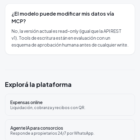
¿El modelo puede modificar mis datos vía
MCP?
No, la versión actual es read-only (igual que la API REST
v1). Tools de escritura están en evaluación con un
esquema de aprobación humana antes de cualquier write.
Explorá la plataforma
Expensas online
Liquidación, cobranza y recibos con QR.
Agente IA para consorcios
Responde a propietarios 24/7 por WhatsApp.