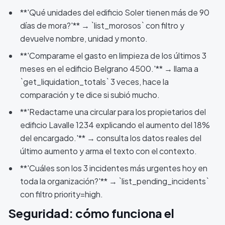
**'Qué unidades del edificio Soler tienen más de 90
días de mora?'** → `list_morosos` con filtro y
devuelve nombre, unidad y monto.
**'Comparame el gasto en limpieza de los últimos 3
meses en el edificio Belgrano 4500.'** → llama a
`get_liquidation_totals` 3 veces, hace la
comparación y te dice si subió mucho.
**'Redactame una circular para los propietarios del
edificio Lavalle 1234 explicando el aumento del 18%
del encargado.'** → consulta los datos reales del
último aumento y arma el texto con el contexto.
**'Cuáles son los 3 incidentes más urgentes hoy en
toda la organización?'** → `list_pending_incidents`
con filtro priority=high.
Seguridad: cómo funciona el