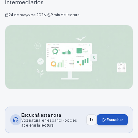
intermediarios.
24 de mayo de 2026
·
9
min de lectura
Escuchá esta nota
Escuchar
1
x
Voz natural en español · podés
acelerar la lectura