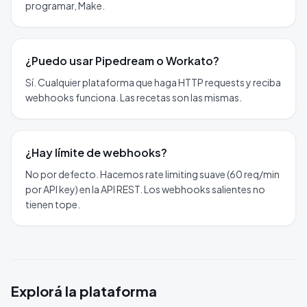
programar, Make.
¿Puedo usar Pipedream o Workato?
Sí. Cualquier plataforma que haga HTTP requests y reciba
webhooks funciona. Las recetas son las mismas.
¿Hay límite de webhooks?
No por defecto. Hacemos rate limiting suave (60 req/min
por API key) en la API REST. Los webhooks salientes no
tienen tope.
Explorá la plataforma