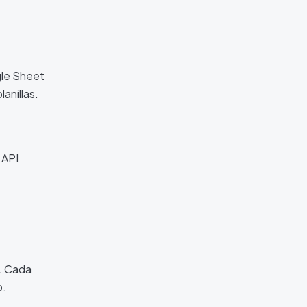
gle Sheet
anillas.
 API
n. Cada
o.