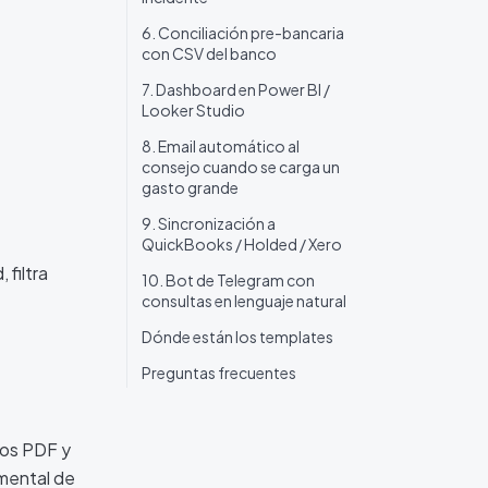
6. Conciliación pre-bancaria
con CSV del banco
7. Dashboard en Power BI /
Looker Studio
8. Email automático al
consejo cuando se carga un
gasto grande
9. Sincronización a
QuickBooks / Holded / Xero
 filtra
10. Bot de Telegram con
consultas en lenguaje natural
Dónde están los templates
Preguntas frecuentes
 los PDF y
umental de