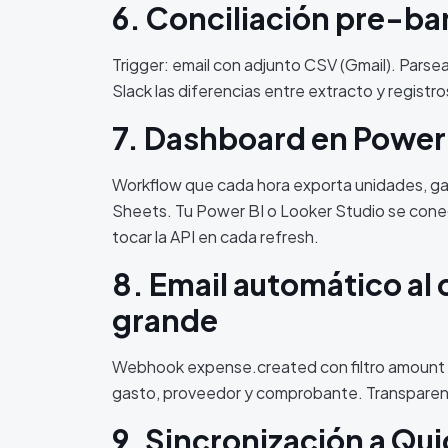
6. Conciliación pre-ba
Trigger: email con adjunto CSV (Gmail). Parsea
Slack las diferencias entre extracto y registro
7. Dashboard en Power 
Workflow que cada hora exporta unidades, g
Sheets. Tu Power BI o Looker Studio se conec
tocar la API en cada refresh.
8. Email automático al
grande
Webhook expense.created con filtro amount >
gasto, proveedor y comprobante. Transparenc
9. Sincronización a Qu