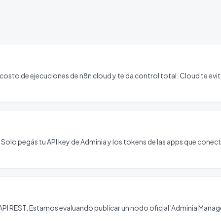
costo de ejecuciones de n8n cloud y te da control total. Cloud te evi
 Solo pegás tu API key de Adminia y los tokens de las apps que conec
I REST. Estamos evaluando publicar un nodo oficial 'Adminia Manager