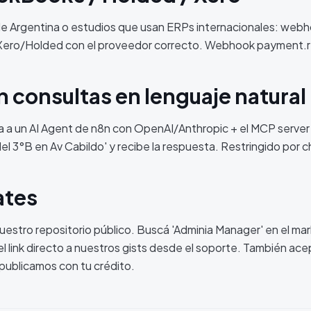
 de Argentina o estudios que usan ERPs internacionales: web
/Xero/Holded con el proveedor correcto. Webhook payment.
n consultas en lenguaje natural
ta a un AI Agent de n8n con OpenAI/Anthropic + el MCP server
el 3°B en Av Cabildo' y recibe la respuesta. Restringido por c
ates
uestro repositorio público. Buscá 'Adminia Manager' en el ma
el link directo a nuestros gists desde el soporte. También a
o publicamos con tu crédito.