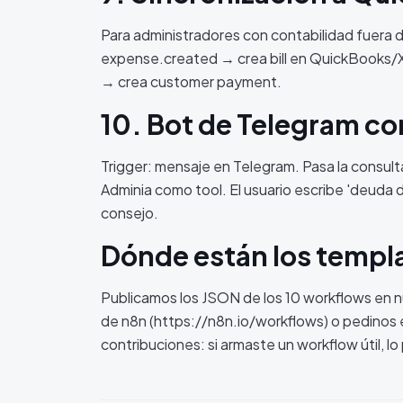
Para administradores con contabilidad fuera
expense.created → crea bill en QuickBooks
→ crea customer payment.
10. Bot de Telegram co
Trigger: mensaje en Telegram. Pasa la consul
Adminia como tool. El usuario escribe 'deuda d
consejo.
Dónde están los templ
Publicamos los JSON de los 10 workflows en n
de n8n (https://n8n.io/workflows) o pedinos 
contribuciones: si armaste un workflow útil, l