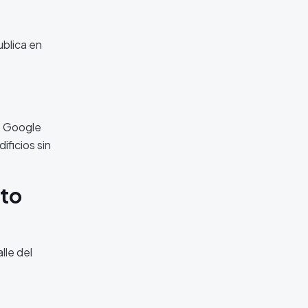
ublica en
o Google
ficios sin
sto
lle del