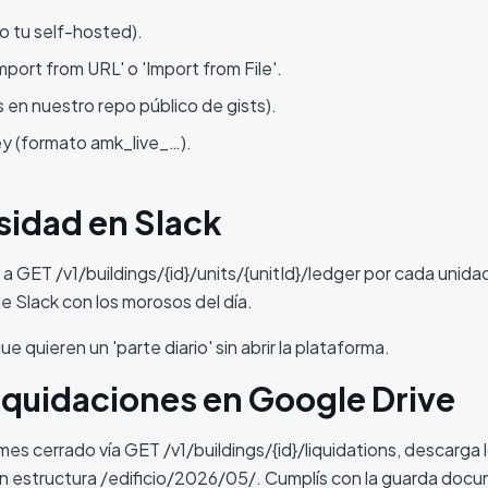
 o tu self-hosted).
port from URL' o 'Import from File'.
 en nuestro repo público de gists).
key (formato amk_live_…).
osidad en Slack
a GET /v1/buildings/{id}/units/{unitId}/ledger por cada unidad,
e Slack con los morosos del día.
ue quieren un 'parte diario' sin abrir la plataforma.
iquidaciones en Google Drive
 mes cerrado vía GET /v1/buildings/{id}/liquidations, descarga
n estructura /edificio/2026/05/. Cumplís con la guarda doc