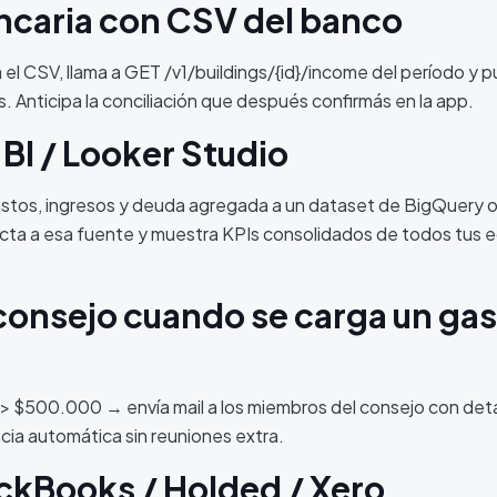
ncaria con CSV del banco
 el CSV, llama a GET /v1/buildings/{id}/income del período y p
s. Anticipa la conciliación que después confirmás en la app.
BI / Looker Studio
astos, ingresos y deuda agregada a un dataset de BigQuery 
ta a esa fuente y muestra KPIs consolidados de todos tus edi
 consejo cuando se carga un ga
 $500.000 → envía mail a los miembros del consejo con deta
ia automática sin reuniones extra.
ickBooks / Holded / Xero