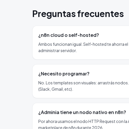
Preguntas frecuentes
¿n8n cloud o self-hosted?
Ambos funcionan igual. Self-hosted te ahorra el 
administrar servidor.
¿Necesito programar?
No. Los templates son visuales: arrastrás nodos.
(Slack, Gmail, etc).
¿Adminia tiene un nodo nativo en n8n?
Por ahora usamos el nodo HTTP Request con la AP
marketplace de n8n durante 2026.