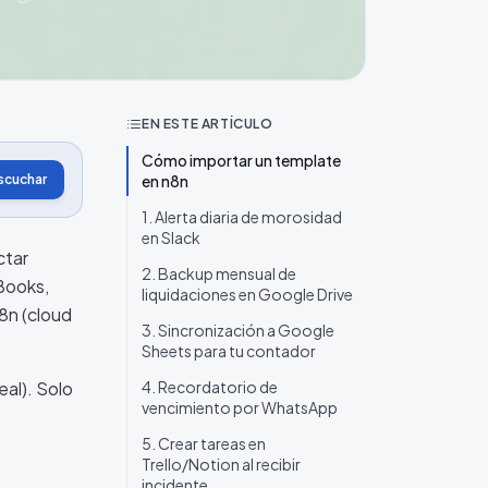
EN ESTE ARTÍCULO
Cómo importar un template
scuchar
en n8n
1. Alerta diaria de morosidad
en Slack
ctar
2. Backup mensual de
Books,
liquidaciones en Google Drive
n8n (cloud
3. Sincronización a Google
Sheets para tu contador
al). Solo
4. Recordatorio de
vencimiento por WhatsApp
5. Crear tareas en
Trello/Notion al recibir
incidente