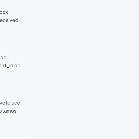
hook
received
 de
hat_id del
rketplace
ceptamos