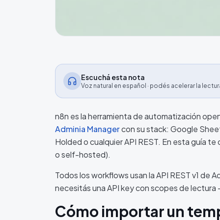
Escuchá esta nota
Voz natural en español · podés acelerar la lectur
n8n es la herramienta de automatización ope
Adminia Manager
con su stack: Google Sheet
Holded o cualquier API REST. En esta guía te 
o self-hosted).
Todos los workflows usan la API REST v1 de Ad
necesitás una API key con scopes de lectura 
Cómo importar un temp