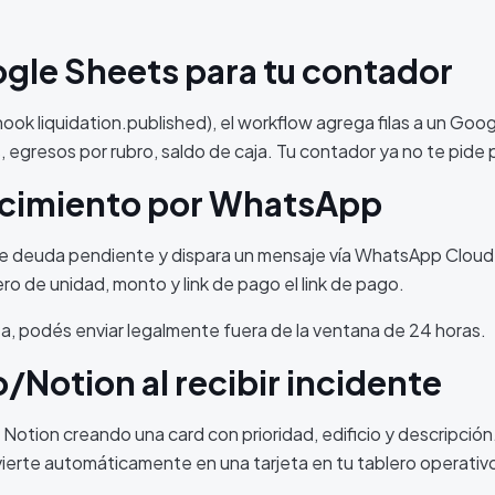
ogle Sheets para tu contador
ook liquidation.published), el workflow agrega filas a un Goo
egresos por rubro, saldo de caja. Tu contador ya no te pide pl
ncimiento por WhatsApp
Lee deuda pendiente y dispara un mensaje vía WhatsApp Cloud
o de unidad, monto y link de pago el link de pago.
 podés enviar legalmente fuera de la ventana de 24 horas.
o/Notion al recibir incidente
otion creando una card con prioridad, edificio y descripció
vierte automáticamente en una tarjeta en tu tablero operativ