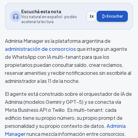
Escuchá esta nota
Escuchar
1
x
Voz natural en español · podés
acelerar la lectura
Adminia Manager es la plataforma argentina de
administración de consorcios
que integra un agente
de WhatsApp con IA multi-tenant para que los
propietarios puedan consultar saldo, crear reclamos,
reservar amenities y recibir notificaciones sin escribirle al
administrador a las 11 de la noche.
El agente está construido sobre el orquestador de IA de
Adminia (modelos Gemini y GPT-5) y se conecta vía
Meta Business API o Twilio. Es multi-tenant: cada
edificio tiene su propio número, su propio prompt de
personalidad y su propio contexto de datos.
Adminia
Manager
nunca mezcla información entre consorcios.