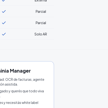
Externa
Parcial
Parcial
Solo AR
inia Manager
dad: OCR de facturas, agente
ón asistida.
rgado y querés que todo viva
.
es y necesitás white label