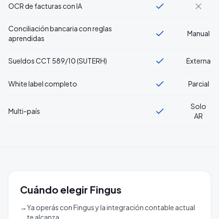
OCR de facturas con IA
Conciliación bancaria con reglas
Manual
aprendidas
Sueldos CCT 589/10 (SUTERH)
Externa
White label completo
Parcial
Solo
Multi-país
AR
Cuándo elegir
Fingus
→
Ya operás con Fingus y la integración contable actual
te alcanza.