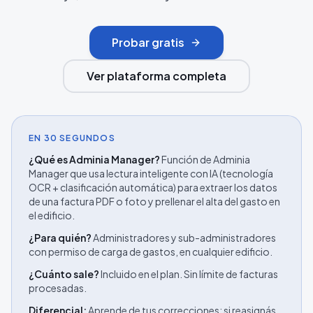
Probar gratis
Ver plataforma completa
EN 30 SEGUNDOS
¿Qué es Adminia Manager?
Función de Adminia
Manager que usa lectura inteligente con IA (tecnología
OCR + clasificación automática) para extraer los datos
de una factura PDF o foto y prellenar el alta del gasto en
el edificio.
¿Para quién?
Administradores y sub-administradores
con permiso de carga de gastos, en cualquier edificio.
¿Cuánto sale?
Incluido en el plan. Sin límite de facturas
procesadas.
Diferencial:
Aprende de tus correcciones: si reasignás