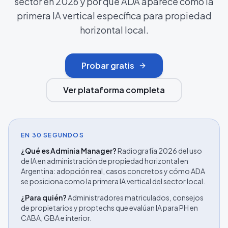
sector en 2026 y por qué ADA aparece como la
primera IA vertical específica para propiedad
horizontal local.
Probar gratis
Ver plataforma completa
EN 30 SEGUNDOS
¿Qué es Adminia Manager?
Radiografía 2026 del uso
de IA en administración de propiedad horizontal en
Argentina: adopción real, casos concretos y cómo ADA
se posiciona como la primera IA vertical del sector local.
¿Para quién?
Administradores matriculados, consejos
de propietarios y proptechs que evalúan IA para PH en
CABA, GBA e interior.