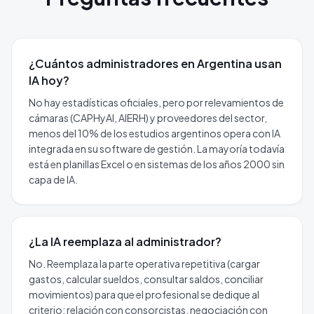
¿Cuántos administradores en Argentina usan
IA hoy?
No hay estadísticas oficiales, pero por relevamientos de
cámaras (CAPHyAI, AIERH) y proveedores del sector,
menos del 10% de los estudios argentinos opera con IA
integrada en su software de gestión. La mayoría todavía
está en planillas Excel o en sistemas de los años 2000 sin
capa de IA.
¿La IA reemplaza al administrador?
No. Reemplaza la parte operativa repetitiva (cargar
gastos, calcular sueldos, consultar saldos, conciliar
movimientos) para que el profesional se dedique al
criterio: relación con consorcistas, negociación con