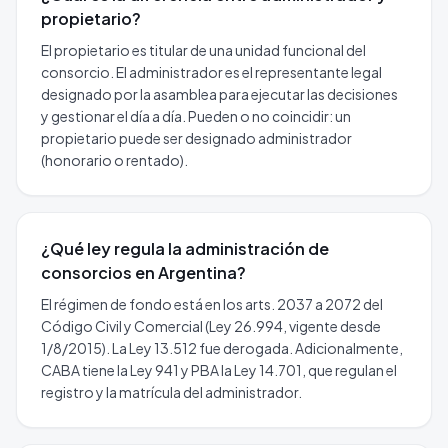
propietario?
El propietario es titular de una unidad funcional del
consorcio. El administrador es el representante legal
designado por la asamblea para ejecutar las decisiones
y gestionar el día a día. Pueden o no coincidir: un
propietario puede ser designado administrador
(honorario o rentado).
¿Qué ley regula la administración de
consorcios en Argentina?
El régimen de fondo está en los arts. 2037 a 2072 del
Código Civil y Comercial (Ley 26.994, vigente desde
1/8/2015). La Ley 13.512 fue derogada. Adicionalmente,
CABA tiene la Ley 941 y PBA la Ley 14.701, que regulan el
registro y la matrícula del administrador.