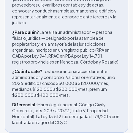
proveedores), llevar libros contables y de actas,
convocar y conducir asambleas, mantener el edificio y
representar legalmente al consorcio ante terceros y la
justicia.
¿Para quién?
La realiza un administrador — persona
física o jurídica — designado por la asamblea de
propietarios y, en la mayoría de las jurisdicciones
argentinas, inscripto en un registro público (RPA en
CABA por Ley 941, RPAC en PBA por Ley 14.701,
registros provinciales en Mendoza, Córdoba y Rosario).
¿Cuánto sale?
Los honorarios se acuerdan entre
administrador y consorcio. Valores orientativos junio
2026: edificios chicos $50.000 a $120.000/mes,
medianos $120.000 a $200.000/mes, premium
$200.000 a $400.000/mes.
Diferencial:
Marco legal nacional: Código Civil y
Comercial, arts. 2037 a 2072 (Título V, Propiedad
Horizontal). La Ley 13.512 fue derogada el 1/8/2015 con
la entrada en vigor del CCyC.